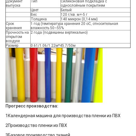
Документ
Тип
Силиконовая подкладка с
выпуска
однослойным покрытием
Цвет
Белый
Вес
120 г/кв. м+-5 г
Толщина
140 микрон (0,14 мм)
Срок
1 год (температура хранения 20 oC, относительная
хранения
влажность 50~55%
Прочность на
2 года (подвешены вертикально)
открытом
воздухе
Размер
0.61/1.06/1.22м*45.7/50м
Прогресс производства:
1Календерная машина для производства пленки из ПВХ
2Производство пленки из ПВХ
3Базовое производство тканей