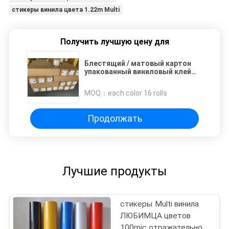
стикеры винила цвета 1.22m Multi
Получить лучшую цену для
Блестящий / матовый картон
упакованный виниловый клей
оконный пленка PVC наклейка
цвет режущий винил
MOQ：
each color 16 rolls
Продолжать
Лучшие продукты
стикеры Multi винила
ЛЮБИМЦА цветов
100mic отражательного