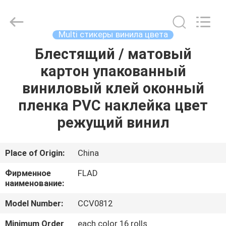
Wuxi
Flad
Ad
Material
Co.,Ltd.
Multi стикеры винила цвета
All
Rights
Reserved.
Блестящий / матовый
ДОМОЙ
картон упакованный
ПРОДУКТЫ
виниловый клей оконный
пленка PVC наклейка цвет
О
режущий винил
НАС
Place of Origin:
China
ЭКСКУРСИЯ
Фирменное
FLAD
ПО
наименование:
ЗАВОДУ
Model Number:
CCV0812
Minimum Order
each color 16 rolls