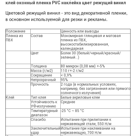
клей оконный пленка PVC наклейка цвет режущий винил
Цветовой режущий винил - это вид декоративной пленки,
в основном используемой для резки и рекламы.
Положение
Ценность или выводы
Пленка из
Состав
Мономерная глянцевая и матовая
ПВХ
пленка из ПВХ,
высокостабилизированная,
календарная
Цвет
Более 30 (белый/черный/красный/
зеленый...)
Толщина
80 микрон (0,08 мм) +-5%
Масса (г/м2)
110 г+-2 г/м2
Сокращение
< 0,9%
Непрозрачный
95%
Прочность
2 года (в нормальных условиях,
например, без загрязнения или прямого
солнечного излучения)
Клей
Тип клея
Белые акриловые клеи
Устойчивость к
Среднее
УФ-излучению
Температурный
-25 °C ~ 85 °C
диапазон
Спасибо.
Испытание при прилипании к
нержавеющей стали, 550 Н/м
Заключительный
Испытание при наклеивании на
удар
нержавеющую, 700 Н/м