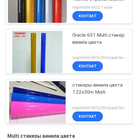
покрывая
negotiable MOQ:1 крен
КОНТАКТ
Oracle 651 Multi стикер
винила цвета
negotiable MOQ:Могущий быть предметом переговоров
КОНТАКТ
стикеры винила цвета
1.22x50m Multi
negotiable MOQ:Могущий быть предметом переговоров
КОНТАКТ
Multi стикеры винила цвета