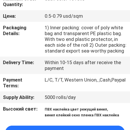
КОНТРОЛЬ
Quantity:
КАЧЕСТВА
Цена:
0.5-0.79 usd/sqm
Packaging
1) Inner packing: cover of poly white
СВЯЖИТЕСЬ
Details:
bag and transparent PE plastic bag.
With two end plastic protector,.in
С
each side of the roll 2) Outer packing:
НАМИ
standard export sea-worthy packing
Delivery Time:
Within 10-15 days after receive the
payment
ЗАПРОСИТЕ
ЦИТАТУ
Payment
L/C, T/T, Western Union, ,Cash,Paypal
Terms:
Supply Ability:
5000 rolls/day
КАРТА
САЙТА
Высокий свет:
,
ПВХ наклейка цвет режущий винил
винил клейкий окно пленка ПВХ наклейка
PRIVACY