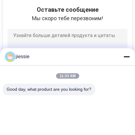
КОНТРОЛЬ
Оставьте сообщение
КАЧЕСТВА
Мы скоро тебе перезвоним!
СВЯЖИТЕСЬ
С
НАМИ
jiessie
ЗАПРОСИТЕ
11:33 AM
ЦИТАТУ
Good day, what product are you looking for?
Популярные категории
Все
КАРТА
САЙТА
Крен Стикера 
Крен Стикера Пола 
Винила
Винила
PRIVACY