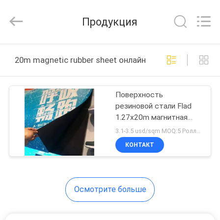
Wuxi
Flad
Ad
Продукция
Material
Co.,Ltd.
All
Rights
Reserved.
ДОМОЙ
20m magnetic rubber sheet онлайн производство
ПРОДУКТЫ
Поверхность
резиновой стали Flad
О
1.27x20m магнитная
НАС
восприимчивая
3.1-3.5 usd/sqm MOQ:5 Ролльс
покрывая штейновая
КОНТАКТ
ЭКСКУРСИЯ
ПО
Осмотрите больше
ЗАВОДУ