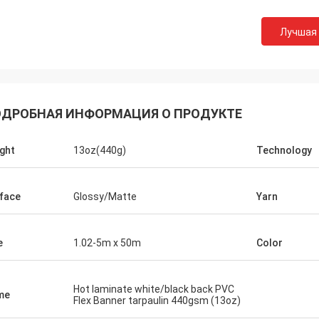
Лучшая
ДРОБНАЯ ИНФОРМАЦИЯ О ПРОДУКТЕ
ght
13oz(440g)
Technology
face
Glossy/Matte
Yarn
e
1.02-5m x 50m
Color
Hot laminate white/black back PVC
me
Flex Banner tarpaulin 440gsm (13oz)