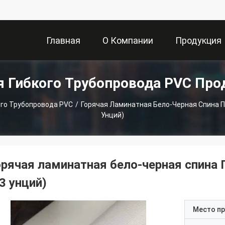
Главная
О Компании
Продукция
я Гибкого Трубопровода PVC Про
Страница
ого Трубопровода PVC
/
Горячая Ламинатная Бело-Черная Спина ПВ
Унций)
орячая ламинатная бело-черная спина П
3 унций)
Место п