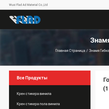
Wuxi Flad Ad Material Co.,Ltd
Знам
Главная Страница
/
Знамя Гибк
Все Продукты
Г
(1
Крен стикера винила
Крен стикера пола винила