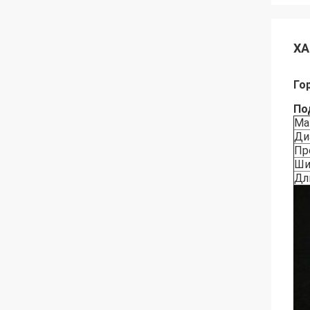
ХА
Го
По
Ма
Ди
Пр
Ши
Дл