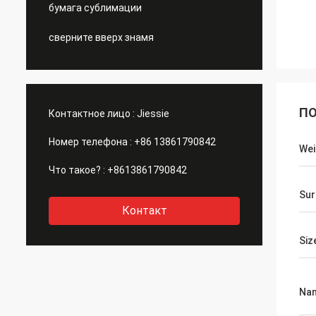
бумага сублимации
сверните вверх знамя
ПО
Контактное лицо :
Jiessie
Номер телефона :
+86 13861790842
Wei
Что такое? :
+8613861790842
Sur
Контакт
Siz
Na