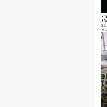
Уп
1В
2.
Мы