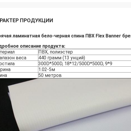
РАКТЕР ПРОДУКЦИИ
рячая ламинатная бело-черная спина ПВХ Flex Banner бре
дробное описание продукта:
териал
ПВХ, полиэстер
апазон веса
440 грамм (13 унций)
остила
300D*500D, 18*12/500D*500D, 9*9
рина
1.02-5м
ина
50 метров