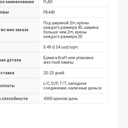
ое наименование
FLAD
umber
FB440
Под шириной 2m, крены
каждого размера 40, ширина
во мин заказа
больше чем 2m, крены
каждого размера 20
0.49-0.54 usd/sqm
Бумага Kraft или упаковка
вая детали
жесткой лампы
оставки
20-25 дней
L/C, D/P, T/T, западное
 оплаты
соединение, наличные деньги
а способности
4300 кренов/день