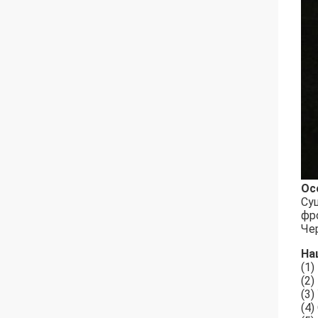
Ос
Су
фр
Че
На
(1
(2)
(3
(4