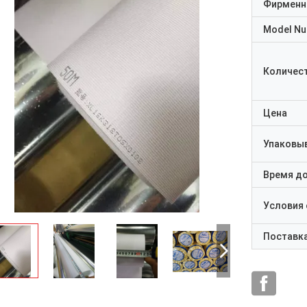
Фирменн
Model N
Количест
Цена
Упаковы
Время д
Условия
Поставк