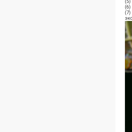
(5
(6
(7
эк