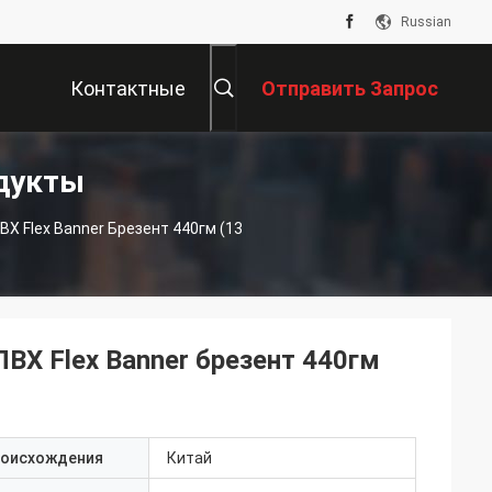
Russian
Контактные
Отправить Запрос
дукты
Данные
Х Flex Banner Брезент 440гм (13
ВХ Flex Banner брезент 440гм
роисхождения
Китай