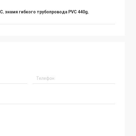
VC
,
знамя гибкого трубопровода PVC 440g
,