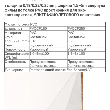
толщина 0.18/0.22/0.25mm, ширина 1.5~5m свернула
фильм потолка PVC простирания для эко-
растворителя, УЛЬТРАФИОЛЕТОВОГО печатания
Фильм потолка PVC
деталь нет.
PVCCF180
PVCCF250
Материал
PVC
PVC
Стиль
Составной
Составной
Толщина (mm)
0,18
0,25
Свет
подсвеченный
подсвеченный
Поверхность
Умеренный
Умеренный
Спецификация
1.0~5mx100
1.5~5x 100
W*L (m)
Особенность
Пропускаемость
Пропускаемость
белизны высокая
белизны высокая
Тип чернил
Растворяющий латекс Eco Solvent/UV/