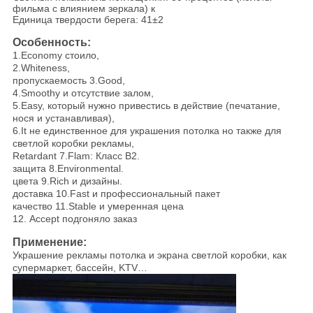
фильма с влиянием зеркала) к
Единица твердости берега: 41±2
Особенность:
1.Economy стоило,
2.Whiteness,
пропускаемость 3.Good,
4.Smoothy и отсутствие залом,
5.Easy, который нужно привестись в действие (печатание,
нося и устанавливая),
6.It не единственное для украшения потолка но также для
светлой коробки рекламы,
Retardant 7.Flam: Класс B2.
защита 8.Environmental.
цвета 9.Rich и дизайны.
доставка 10.Fast и профессиональный пакет
качество 11.Stable и умеренная цена
12. Accept подгоняло заказ
Применение:
Украшение рекламы потолка и экрана светлой коробки, как
супермаркет, бассейн, KTV…