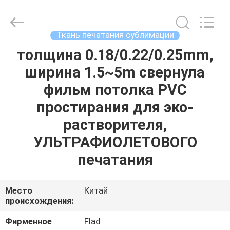
Wuxi
Flad
Ad
Material
Co.,Ltd.
Ткань печатания сублимации
All
Rights
Reserved.
толщина 0.18/0.22/0.25mm,
ДОМОЙ
ширина 1.5~5m свернула
ПРОДУКТЫ
фильм потолка PVC
простирания для эко-
О
растворителя,
НАС
УЛЬТРАФИОЛЕТОВОГО
печатания
ЭКСКУРСИЯ
ПО
Место
Китай
происхождения:
ЗАВОДУ
Фирменное
Flad