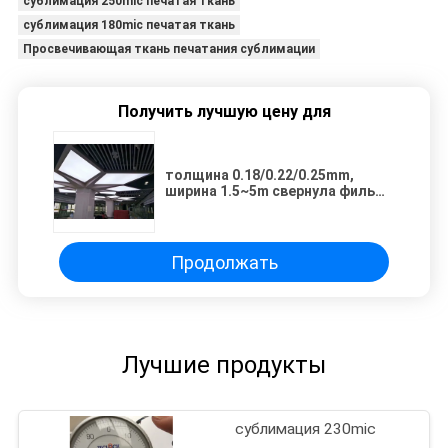
сублимация 250mic печатая ткань
сублимация 180mic печатая ткань
Просвечивающая ткань печатания сублимации
Получить лучшую цену для
толщина 0.18/0.22/0.25mm,
ширина 1.5~5m свернула фильм
потолка PVC простирания для
эко-растворителя,
УЛЬТРАФИОЛЕТОВОГО
печатания
Продолжать
Лучшие продукты
сублимация 230mic