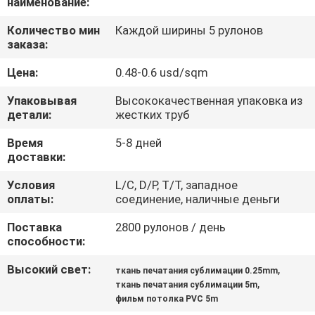
наименование:
КОНТРОЛЬ
КАЧЕСТВА
Количество мин
Каждой ширины 5 рулонов
заказа:
Цена:
0.48-0.6 usd/sqm
СВЯЖИТЕСЬ
С
Упаковывая
Высококачественная упаковка из
детали:
жестких труб
НАМИ
Время
5-8 дней
доставки:
ЗАПРОСИТЕ
Условия
L/C, D/P, T/T, западное
ЦИТАТУ
оплаты:
соединение, наличные деньги
Поставка
2800 рулонов / день
КАРТА
способности:
САЙТА
Высокий свет:
,
ткань печатания сублимации 0.25mm
,
ткань печатания сублимации 5m
фильм потолка PVC 5m
PRIVACY