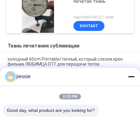
печатая ткань
negotiable MOQ:1 крен
КОНТАКТ
Ткань печатания сублимации
холодный 60cm Printable/теплый, который слезли крен
фильма ЛЮБИМЦА DTF для передачи тепла
jiessie
Оформление 180mic/220mic/250mic фильма потолка
простирания PVC УЛЬТРАФИОЛЕТОВОГО Printable
бассейна просвечивающее
2:15 PM
Темнота футболки красит струйную бумагу передачи
тепла для ткани A3 A4
Good day, what product are you looking for?
Популярные категории
Все