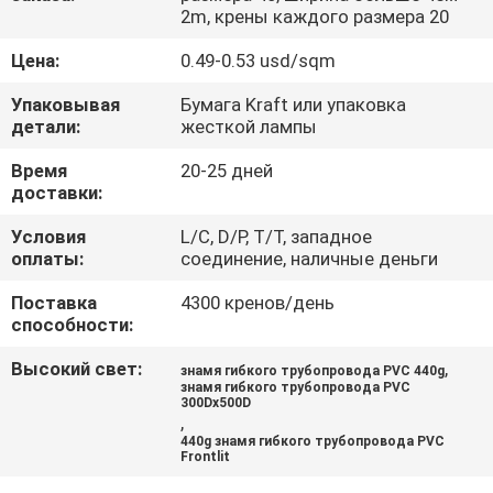
КОНТРОЛЬ
2m, крены каждого размера 20
КАЧЕСТВА
Цена:
0.49-0.53 usd/sqm
Упаковывая
Бумага Kraft или упаковка
СВЯЖИТЕСЬ
детали:
жесткой лампы
С
Время
20-25 дней
НАМИ
доставки:
Условия
L/C, D/P, T/T, западное
оплаты:
соединение, наличные деньги
ЗАПРОСИТЕ
ЦИТАТУ
Поставка
4300 кренов/день
способности:
Высокий свет:
,
КАРТА
знамя гибкого трубопровода PVC 440g
знамя гибкого трубопровода PVC
300Dx500D
САЙТА
,
440g знамя гибкого трубопровода PVC
Frontlit
PRIVACY