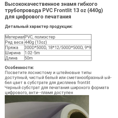
Высококачественное знамя гибкого
трубопровода PVC Frontlit 13 oz (440g)
для цифрового печатания
Детальный характер продукции:
Материал
PVC, полиэстер
Ряд веса
440g (13oz)
Пряжа
300D*500D, 18*12/500D*500D, 9*9
Ширина
1.02-5m
Длина
50m
Особенности:
Посветите лоснистому и штейновые типы
доступный, чистый белый или сметанообразный ый-
бел цвет в субстрате для дисплеев frontlit
Черный субстрат для печатания широкого формата
цифрового, анти--пламя доступен