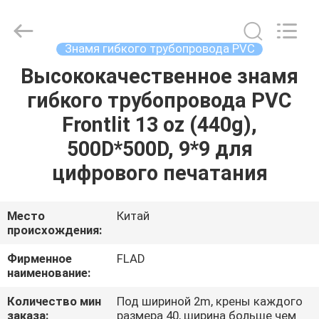
Wuxi
Flad
Ad
Material
Co.,Ltd.
Знамя гибкого трубопровода PVC
All
Rights
Reserved.
Высококачественное знамя
ДОМОЙ
гибкого трубопровода PVC
ПРОДУКТЫ
Frontlit 13 oz (440g),
500D*500D, 9*9 для
О
цифрового печатания
НАС
Место
Китай
происхождения:
ЭКСКУРСИЯ
ПО
Фирменное
FLAD
наименование:
ЗАВОДУ
Количество мин
Под шириной 2m, крены каждого
заказа:
размера 40, ширина больше чем