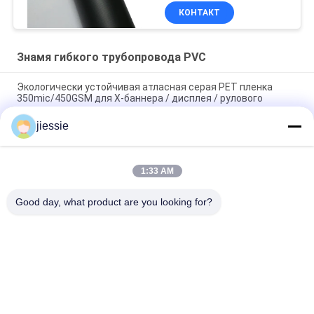
КОНТАКТ
Знамя гибкого трубопровода PVC
Экологически устойчивая атласная серая PET пленка
350mic/450GSM для X-баннера / дисплея / рулового
стенда
jiessie
FLAD Материал дисплея для печати серый задний баннер
ПЭТ 330 г / 450 г для рулона / X-баннера
1:33 AM
Полуавтоматическая наклейка длиной 3 м с винилом и
брезентом
Good day, what product are you looking for?
Популярные категории
Все
Крен Стикера 
Крен Стикера Пола 
Винила
Винила
Магнитный Лист 
Стикер Винила 