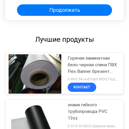
Продолжать
Лучшие продукты
Горячая ламинатная
бело-черная спина ПВХ
Flex Banner брезент
440гм (13 унций)
0.49-0.54 usd/sqm MOQ:Под шириной 2m, крены каждого размера 40, ширина больше чем 2m, крены каждого размера 20
КОНТАКТ
знамя гибкого
трубопровода PVC
13oz
0.51-0.55 MOQ:Ширина меньше чем 2m, крены каждой ширины 30, ширина больше чем 2m, крены каждой ширины 20