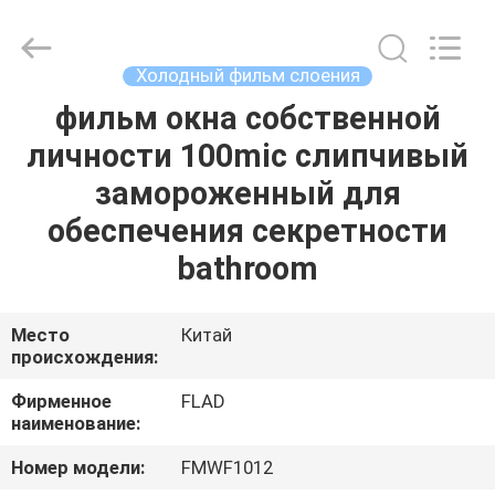
Wuxi
Flad
Ad
Material
Co.,Ltd.
Холодный фильм слоения
All
Rights
Reserved.
фильм окна собственной
ДОМОЙ
личности 100mic слипчивый
ПРОДУКТЫ
замороженный для
обеспечения секретности
О
bathroom
НАС
Место
Китай
происхождения:
ЭКСКУРСИЯ
ПО
Фирменное
FLAD
наименование:
ЗАВОДУ
Номер модели:
FMWF1012