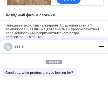
Холодный фильм слоения
Глянцевый акриловый материал Прозрачная анти-УФ
ламинированная пленка для защиты цифровой печатной
отраженности микропризматического ретро-
рефлекторного листа
jiessie
Сопротивление 100mic погоды заморозило стикеры
винила для графиков окна
Неклеящаяся прозрачная / белая замороженная
2:34 PM
статическая клеящаяся пленка Оконные пленки для
декоративных
Good day, what product are you looking for?
Популярные категории
Все
Крен Стикера 
Крен Стикера Пола 
Винила
Винила