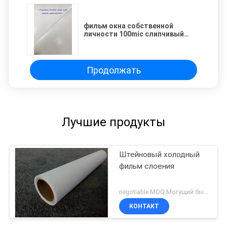
фильм окна собственной
личности 100mic слипчивый
замороженный для
обеспечения секретности
bathroom
Продолжать
Лучшие продукты
Штейновый холодный
фильм слоения
negotiable MOQ:Могущий быть предметом переговоров
КОНТАКТ