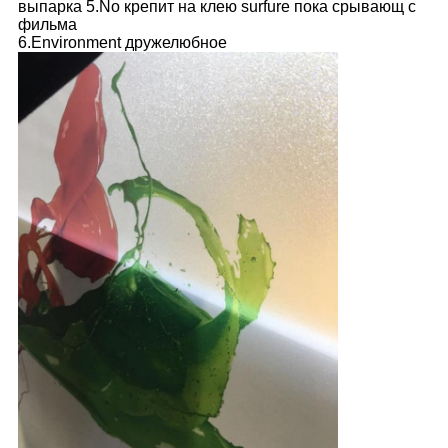
выпарка
 5.No 
крепит на клею surfure пока срывающ с 
фильма
6.Environment 
дружелюбное