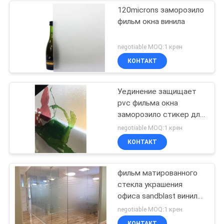
120microns заморозило
фильм окна винила
negotiable MOQ:1 крен
КОНТАКТ
Уединение защищает
pvc фильма окна
заморозило стикер для
стеклянного украшения
negotiable MOQ:1 крен
КОНТАКТ
фильм матированного
стекла украшения
офиса sandblast винил
собственной личности
negotiable MOQ:1 крен
PVC слипчивый
КОНТАКТ