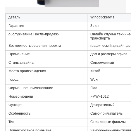
деталь
Windotickerw s
Гарантия
3 лет
обслуживание После-продажи
Онлайн служба техниче
транспорта
Возможность решения проекта
графический дизайн, др
Применение
Дом и размеры офиса
Стиль дизайна
Современный
Место происхождения
Китай
Город
Wuxi
Фирменное наименование
Flad
Номер модели
FMWF1012
Функция
Декоративный
Особенность
Само-прилипатель
Тип
Стеклянные фильмы
Поверхностное покрытие
Замороженный/вытравл