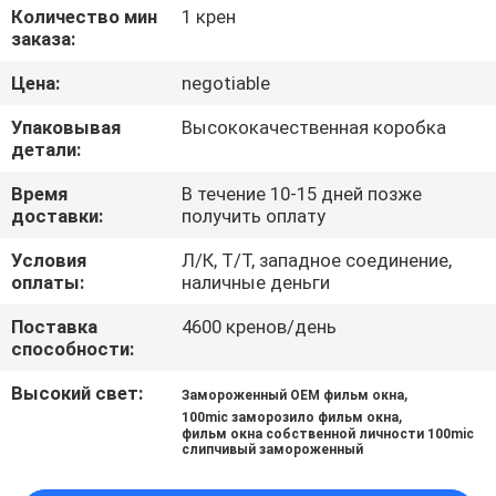
КОНТРОЛЬ
Количество мин
1 крен
заказа:
КАЧЕСТВА
Цена:
negotiable
СВЯЖИТЕСЬ
Упаковывая
Высококачественная коробка
детали:
С
НАМИ
Время
В течение 10-15 дней позже
доставки:
получить оплату
Условия
Л/К, Т/Т, западное соединение,
ЗАПРОСИТЕ
оплаты:
наличные деньги
ЦИТАТУ
Поставка
4600 кренов/день
способности:
КАРТА
Высокий свет:
,
Замороженный OEM фильм окна
САЙТА
,
100mic заморозило фильм окна
фильм окна собственной личности 100mic
слипчивый замороженный
PRIVACY