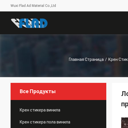
Wuxi Flad Ad Material Co.,Ltd
Главная Страница
/
Крен Стик
Все Продукты
Л
п
Крен стикера винила
Крен стикера пола винила