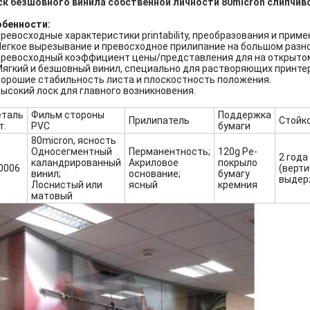
к безшовного винила собственной личности 80micron слипчив
обенности:
ревосходные характеристики printability, преобразования и приме
Легкое вырезывание и превосходное прилипание на большом разн
Превосходный коэффициент цены/представления для на открыто
Мягкий и безшовный винил, специально для растворяющих принте
Хорошие стабильность листа и плоскостность положения.
Высокий лоск для главного возникновения.
таль
Фильм стороны
Поддержка
Прилипатель
Стойк
т.
PVC
бумаги
80micron, ясность
Односегментный
Перманентность;
120g Pe-
2 года
каландрированный
Акриловое
покрыло
0006
(верт
винил;
основание;
бумагу
выдер
Лоснистый или
ясный
кремния
матовый