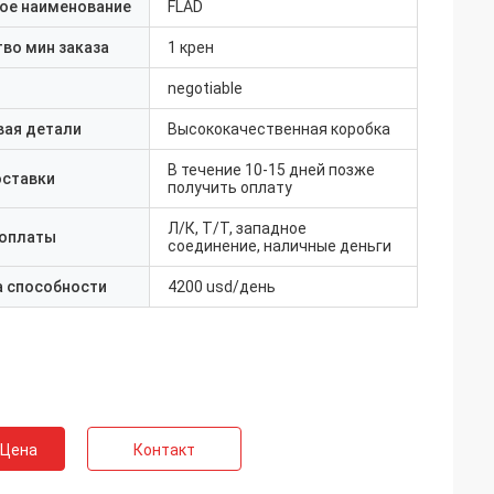
ое наименование
FLAD
во мин заказа
1 крен
negotiable
вая детали
Высококачественная коробка
В течение 10-15 дней позже
оставки
получить оплату
Л/К, Т/Т, западное
 оплаты
соединение, наличные деньги
а способности
4200 usd/день
 Цена
Контакт