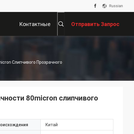
Russian
Контактные
Отправить Запрос
Данные
icron Слипчивого Прозрачного
чности 80micron слипчивого
роисхождения
Китай