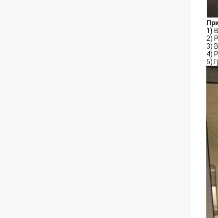
Пр
1)
В
2) 
3) 
4) 
5) 