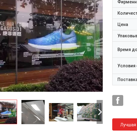
Фирменн
Количест
Цена
Упаковы
Время д
Условия
Поставк
Лучшая