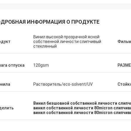
ДРОБНАЯ ИНФОРМАЦИЯ О ПРОДУКТЕ
Винил высокой прозрачной ясной
одукт
собственной личности слипчивый
Фильм
стеклянный
ага отпуска
120gsm
РАЗМЕ
рнила
Растворитель/eco-solvent/UV
Стойк
Винил безшовной собственной личности слип
делить
винил собственной личности 80micron слипчи
винил собственной личности 80micron слипчив