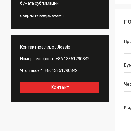
бумага сублимации
сверните вверх знамя
ПО
Пр
Контактное лицо :
Jiessie
Номер телефона :
+86 13861790842
Бум
Что такое? :
+8613861790842
Че
Контакт
Вы