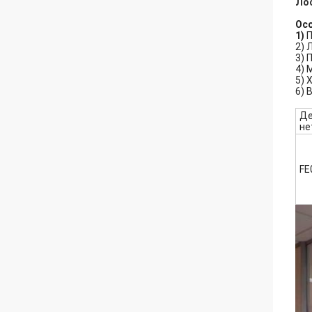
Лос
Ос
1)
П
2) 
3) 
4) 
5) 
6) 
Де
не
FE