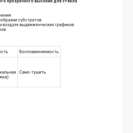
ого прозрачного высокий для стекла
нения.
ообразии субстратов.
м воздухе выдвиженческих графиков.
ров.
ость
Воспламеняемость
икальная
Само-тушить
жка)