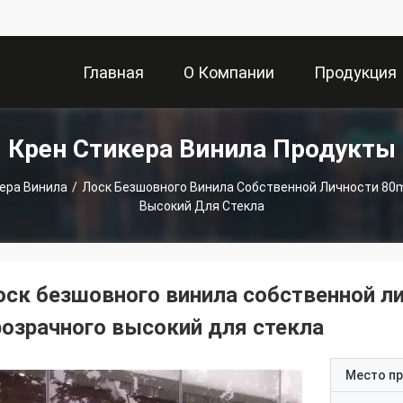
Главная
О Компании
Продукция
Крен Стикера Винила Продукты
Страница
ера Винила
/
Лоск Безшовного Винила Собственной Личности 80m
Высокий Для Стекла
оск безшовного винила собственной ли
розрачного высокий для стекла
Место п