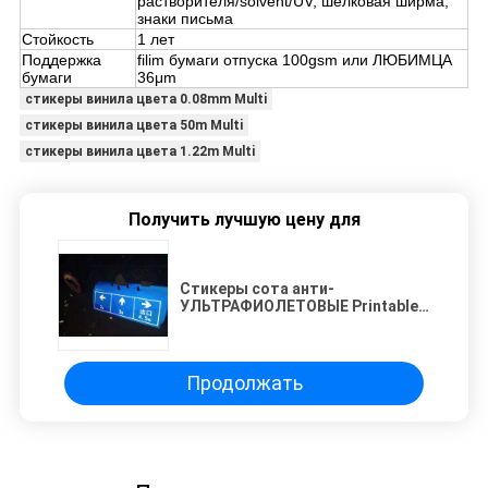
растворителя/solvent/UV, шелковая ширма,
знаки письма
Стойкость
1 лет
Поддержка
filim бумаги отпуска 100gsm или ЛЮБИМЦА
бумаги
36μm
стикеры винила цвета 0.08mm Multi
стикеры винила цвета 50m Multi
стикеры винила цвета 1.22m Multi
Получить лучшую цену для
Стикеры сота анти-
УЛЬТРАФИОЛЕТОВЫЕ Printable
отражательные для дорожных
знаков
Продолжать