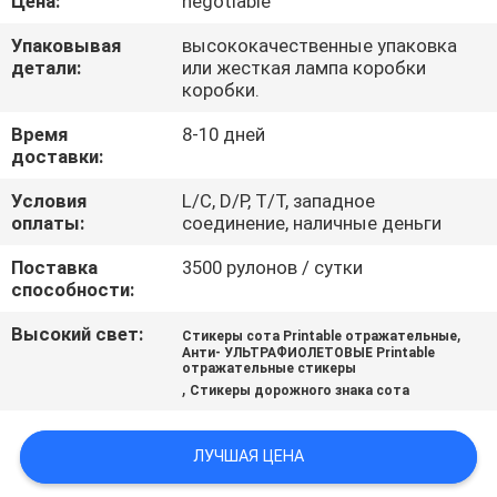
Цена:
negotiable
КОНТРОЛЬ
Упаковывая
высококачественные упаковка
КАЧЕСТВА
детали:
или жесткая лампа коробки
коробки.
СВЯЖИТЕСЬ
Время
8-10 дней
С
доставки:
НАМИ
Условия
L/C, D/P, T/T, западное
оплаты:
соединение, наличные деньги
ЗАПРОСИТЕ
Поставка
3500 рулонов / сутки
способности:
ЦИТАТУ
Высокий свет:
,
Стикеры сота Printable отражательные
Анти- УЛЬТРАФИОЛЕТОВЫЕ Printable
отражательные стикеры
КАРТА
,
Стикеры дорожного знака сота
САЙТА
ЛУЧШАЯ ЦЕНА
PRIVACY