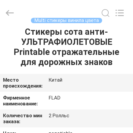
Wuxi
Flad
Ad
Material
Co.,Ltd.
Multi стикеры винила цвета
All
Rights
Reserved.
Стикеры сота анти-
ДОМОЙ
УЛЬТРАФИОЛЕТОВЫЕ
ПРОДУКТЫ
Printable отражательные
для дорожных знаков
О
НАС
Место
Китай
происхождения:
ЭКСКУРСИЯ
Фирменное
FLAD
наименование:
ПО
Количество мин
2 Ролльс
ЗАВОДУ
заказа: