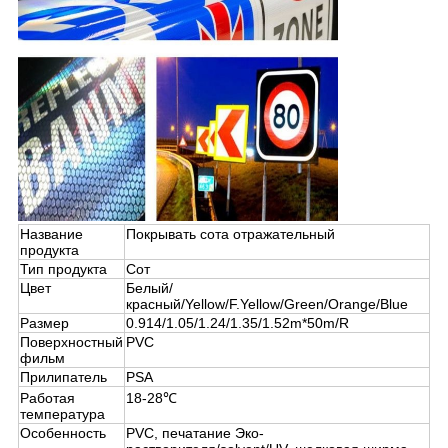
Название
Покрывать сота отражательный
продукта
Тип продукта
Сот
Цвет
Белый/
красный/Yellow/F.Yellow/Green/Orange/Blue
Размер
0.914/1.05/1.24/1.35/1.52m*50m/R
Поверхностный
PVC
фильм
Прилипатель
PSA
Работая
18-28℃
температура
Особенность
PVC, печатание Эко-