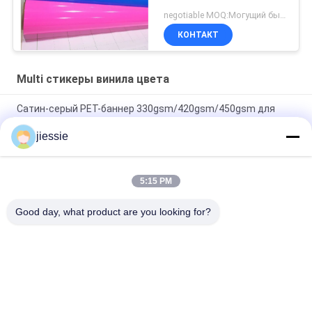
negotiable MOQ:Могущий быть предметом переговоров
КОНТАКТ
Multi стикеры винила цвета
Сатин-серый PET-баннер 330gsm/420gsm/450gsm для
печати экологически растворимыми материалами
jiessie
Блестящий / матовый картон упакованный виниловый клей
оконный пленка PVC наклейка цвет режущий винил
5:15 PM
Лоснистые/штейновые другие цвета стикера винила
вырезывания цвета для маркировки
Good day, what product are you looking for?
Популярные категории
Все
Крен Стикера 
Крен Стикера Пола 
Винила
Винила