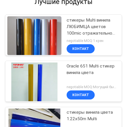
Лучшие продукты
стикеры Multi винила
ЛЮБИМЦА цветов
100mic отражательного
покрывая
negotiable MOQ:1 крен
КОНТАКТ
Oracle 651 Multi стикер
винила цвета
negotiable MOQ:Могущий быть предметом переговоров
КОНТАКТ
стикеры винила цвета
1.22x50m Multi