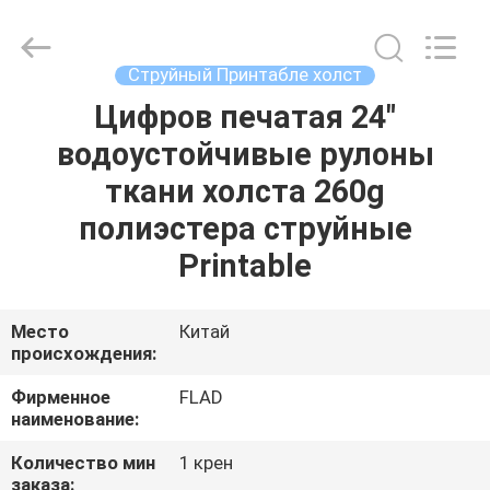
Wuxi
Flad
Ad
Material
Co.,Ltd.
Струйный Принтабле холст
All
Rights
Reserved.
Цифров печатая 24"
ДОМОЙ
водоустойчивые рулоны
ПРОДУКТЫ
ткани холста 260g
полиэстера струйные
О
Printable
НАС
Место
Китай
происхождения:
ЭКСКУРСИЯ
ПО
Фирменное
FLAD
наименование:
ЗАВОДУ
Количество мин
1 крен
заказа: