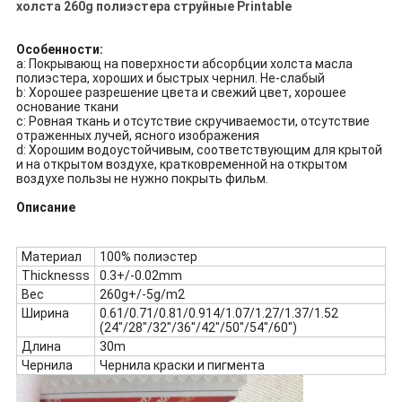
холста 260g полиэстера струйные Printable
Особенности:
a: Покрывающ на поверхности абсорбции холста масла
полиэстера, хороших и быстрых чернил. Не-слабый
b: Хорошее разрешение цвета и свежий цвет, хорошее
основание ткани
c: Ровная ткань и отсутствие скручиваемости, отсутствие
отраженных лучей, ясного изображения
d: Хорошим водоустойчивым, соответствующим для крытой
и на открытом воздухе, кратковременной на открытом
воздухе пользы не нужно покрыть фильм.
Описание
Материал
100% полиэстер
Thicknesss
0.3+/-0.02mm
Вес
260g+/-5g/m2
Ширина
0.61/0.71/0.81/0.914/1.07/1.27/1.37/1.52
(24"/28"/32"/36"/42"/50"/54"/60")
Длина
30m
Чернила
Чернила краски и пигмента