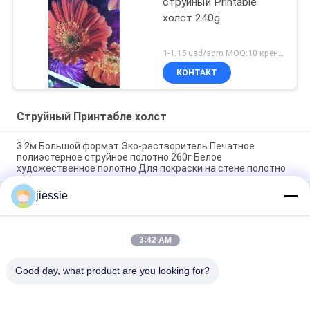
струйный Printable
холст 240g
1-1.15 usd/sqm MOQ:10 кренов
КОНТАКТ
Струйный Принтабле холст
3.2м Большой формат Эко-растворитель Печатное
полиэстерное струйное полотно 260г Белое
художественное полотно Для покраски на стене полотно
jiessie
Эко растворитель Большой формат печати 3,2 м
полиэстер холст искусство холст стенный холст 260 гм
Для декорации
3:42 AM
Водостойкий чистый холст хлопка 380GSM не
приглаживает никакую ткань скручиваемостей
Good day, what product are you looking for?
Популярные категории
Все