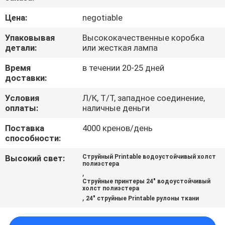
КОНТРОЛЬ
Цена:
negotiable
КАЧЕСТВА
Упаковывая
Высококачественные коробка
детали:
или жесткая лампа
СВЯЖИТЕСЬ
Время
в течении 20-25 дней
С
доставки:
НАМИ
Условия
Л/К, Т/Т, западное соединение,
оплаты:
наличные деньги
ЗАПРОСИТЕ
Поставка
4000 кренов/день
ЦИТАТУ
способности:
Высокий свет:
Струйный Printable водоустойчивый холст
полиэстера
КАРТА
,
Струйные принтеры 24" водоустойчивый
САЙТА
холст полиэстера
,
24" струйные Printable рулоны ткани
PRIVACY