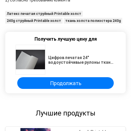
2) согласно требованию клиента
Латекс печатая струйный Printable холст
240g струйный Printable холст
ткань холста полиэстера 240g
Получить лучшую цену для
Цифров печатая 24"
водоустойчивые рулоны ткани
холста 260g полиэстера
струйные Printable
Продолжать
Лучшие продукты