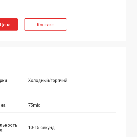
 Цена
Контакт
рки
Холодный/горячий
на
75mic
льность
10-15 секунд
ва