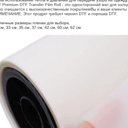
ем использование тепла и давления для передачи узора на одежду
 Premium DTF Transfer Film Roll - это односторонний мат для хол
ко очищается с высококачественным покрытиемВы и ваши клиенты 
МЕЧАНИЕ: Этот продукт требует чернил DTF и порошка DTF.
личные размеры пленки для выбора.
см, 33 см, 35 см, 37 см, 42 см, 60 см, 62 см.