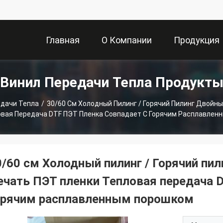
Главная
О Компании
Продукция
Винил Передачи Тепла Продукт
Страница
едачи Тепла
/
30/60 См Холодный Пилинг / Горячий Пилинг Двойн
овая Передача DTF ПЭТ Пленка Совпадает С Горячим Расплавлен
0/60 см Холодный пилинг / Горячий пи
ечать ПЭТ пленки Тепловая передача D
орячим расплавленным порошком