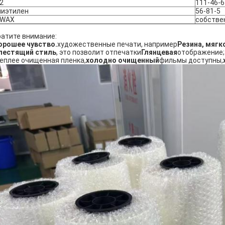
2
111-46-6
лиэтилен
56-81-5
-WAX
собстве
атите внимание:
орошее чувство.
художественные печати, например
Резина, мяг
лестящий стиль
, это позволит отпечатки
Глянцевая
отображение;
Теплее очищенная пленка,
холодно очищенный
фильмы доступны,