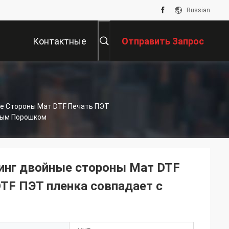
Russian
Контактные
Отправить Запрос
ы
Данные
ые Стороны Мат DTF Печать ПЭТ
ным Порошком
линг двойные стороны Мат DTF
TF ПЭТ пленка совпадает с