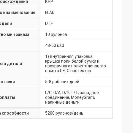
роисхождения
КНР
ое наименование
FLAD
одели
DTF
во мин заказа
10 рулонов
48-60 usd
1) Внутренняя упаковка:
крышка поли белой сумки и
вая детали
прозрачного полиэтиленового
пакета PE. С протектор
оставки
5-8 рабочих дней
L/C, D/A, D/P, T/T, западное
 оплаты
соединение, MoneyGram,
наличные деньги
а способности
5200 рулонов/день