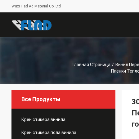
Wuxi Flad Ad Material Co.,Ltd
Главная Страница
/
Винил Пер
Пленки Тепл
Все Продукты
3
П
Крен стикера винила
г
Крен стикера пола винила