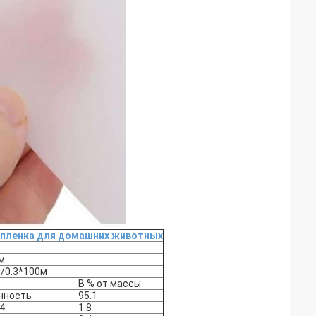
я пленка для домашних животных
м
м/0.3*100м
В % от массы
нность
95.1
4
1.8