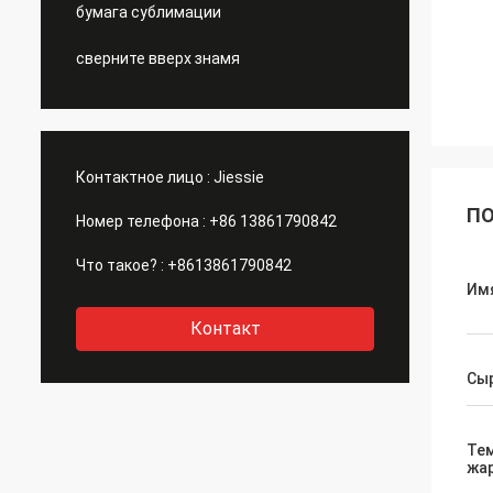
бумага сублимации
сверните вверх знамя
Контактное лицо :
Jiessie
ПО
Номер телефона :
+86 13861790842
Что такое? :
+8613861790842
Им
Контакт
Сы
Те
жа