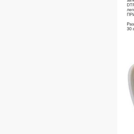
зат
DTF
лег
ПРИ
Раз
30 