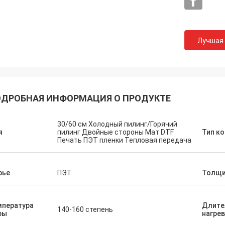
Лучшая
ДРОБНАЯ ИНФОРМАЦИЯ О ПРОДУКТЕ
30/60 см Холодный пилинг/Горячий
я
пилинг Двойные стороны Мат DTF
Тип ко
Печать ПЭТ пленки Тепловая передача
рье
ПЭТ
Толщи
мпература
Длите
140-160 степень
ры
нагре