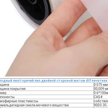
лодный пил/горячий пил двойной стороной матом dtf печатна
лщина
0.075 мм
лщина покрытия
00,009 м
змер
0.6*100
мпоненты
CAS#
лиэфирные пластмассы
собстве
рмальдегидная смола мочевого вещества
9003-35-