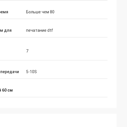
ремя
Больше чем 80
м для
печатание dtf
7
 передачи
5-10S
 60 см