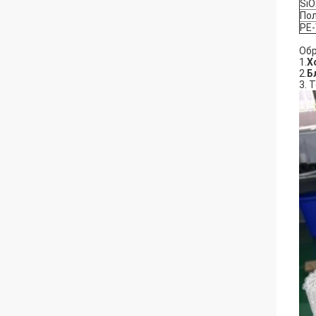
SiO
По
PE
Обр
1.
Х
2.
Б
3. 