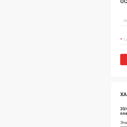
ОС
ХА
30/
пл
Эта