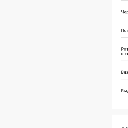
Че
По
Рот
шт
Вя
Вы