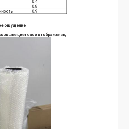
0.4
0.8
нность
0.9
кое ощущение
;
хорошее цветовое отображение;