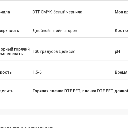
рнила
DTF CMYK, белый чернила
Моя в
верхность
Двойной штейн сторон
Костю
орный горячий
130 градусов Цельсия.
pH
емпелевать
зкость
1,5-6
Время
делить
Горячая пленка DTF PET
,
пленка DTF PET длиной