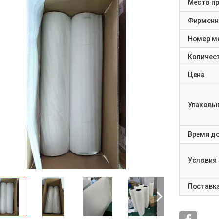
Место п
Фирменн
Номер м
Количест
Цена
Упаковы
Время д
Условия
Поставк