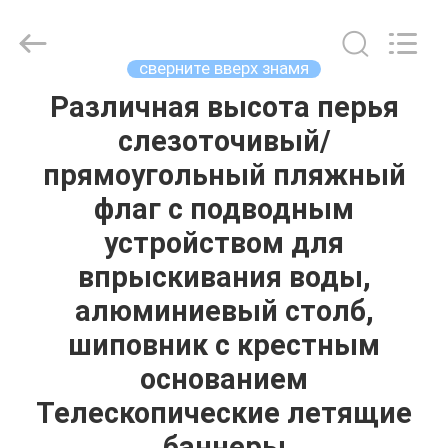
Wuxi
Flad
Ad
Material
Co.,Ltd.
сверните вверх знамя
All
Rights
Reserved.
Различная высота перья
ДОМОЙ
слезоточивый/
ПРОДУКТЫ
прямоугольный пляжный
флаг с подводным
О
устройством для
НАС
впрыскивания воды,
алюминиевый столб,
ЭКСКУРСИЯ
шиповник с крестным
ПО
основанием
ЗАВОДУ
Телескопические летящие
баннеры