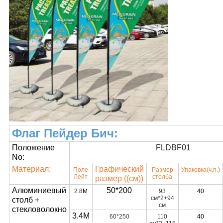
Флаг Пейдер Бич:
Положение
FLDBF01
No:
Материал:
Графический
Поле
Размер
Упаковка
(ч.п.)
Лейт
столба
размер ((см)
)
Алюминиевый
50*200
2.8M
93
40
см*2+94
столб +
см
стекловолокно
3.4М
60*250
110
40