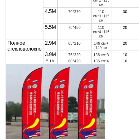
см*2+115
см
4.5M
70*370
110
30
см*3+115
см
5.5M
75*450
110
20
см*4+115
см
Полное
2.9M
65*210
149 см +
20
149 см
стекловолокно
3.9M
75*320
136 см*3
10
5.1M
80*420
136 см*4
10