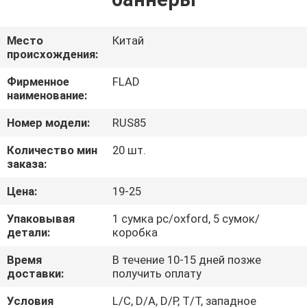
КОНТРОЛЬ
КАЧЕСТВА
Место
Китай
происхождения:
СВЯЖИТЕСЬ
Фирменное
FLAD
наименование:
С
НАМИ
Номер модели:
RUS85
Количество мин
20 шт.
ЗАПРОСИТЕ
заказа:
ЦИТАТУ
Цена:
19-25
Упаковывая
1 сумка pc/oxford, 5 сумок/
КАРТА
детали:
коробка
САЙТА
Время
В течение 10-15 дней позже
доставки:
получить оплату
PRIVACY
Условия
L/C, D/A, D/P, T/T, западное