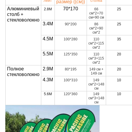
Лейт
столба
размер ((см)
)
Алюминиевый
70*170
2.8M
66
25
см*2+70
столб +
см+90 см
стекловолокно
3.4М
90*200
86
25
см*2+90
см*2
4.5M
100*280
110
35
см*2+115
см*2
5.5M
125*350
110
20
см*3+115
см*2
Полное
2.9M
80*195
149 см +
20
149 см
стекловолокно
4.3M
100*310
149
10
см*2+148
см
5.6M
120*360
149
10
см*3+148
см