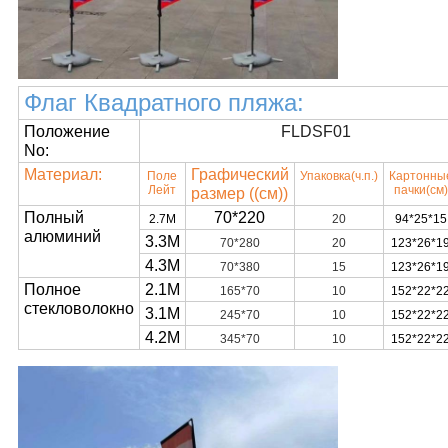
Флаг Квадратного пляжа:
Положение
FLDSF01
No:
Материал:
Графический
Поле
Упаковка
(ч.п.)
Картонны
Лейт
пачки
(см)
размер ((см)
)
Полный
70*220
2.7M
20
94*25*15
алюминий
3.3M
70*280
20
123*26*1
4.3M
70*380
15
123*26*1
Полное
2.1M
165*70
10
152*22*2
стекловолокно
3.1M
245*70
10
152*22*2
4.2M
345*70
10
152*22*2