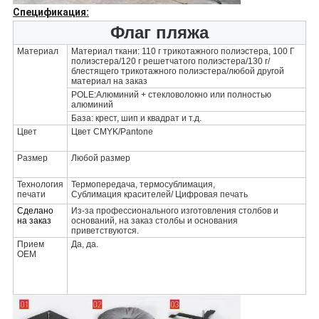
Спецификация:
Флаг пляжа
Материал
Материал ткани: 110 г трикотажного полиэстера, 100 Г
полиэстера/120 г решетчатого полиэстера/130 г/
блестящего трикотажного полиэстера/любой другой
материал на заказ
POLE:Алюминий + стекловолокно или полностью
алюминий
База: крест, шип и квадрат и т.д.
Цвет
Цвет CMYK/Pantone
Размер
Любой размер
Технология
Термопередача, термосублимация,
печати
Сублимация красителей/ Цифровая печать
Сделано
Из-за профессионального изготовления столбов и
на заказ
оснований, на заказ столбы и основания
приветствуются.
Прием
Да, да.
OEM