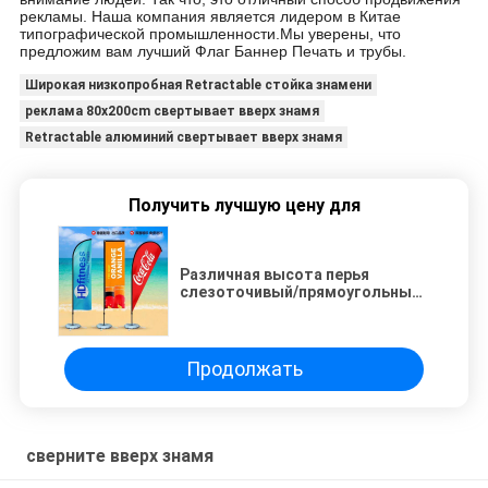
рекламы. Наша компания является лидером в Китае
типографической промышленности.Мы уверены, что
предложим вам лучший Флаг Баннер Печать и трубы.
Широкая низкопробная Retractable стойка знамени
реклама 80x200cm свертывает вверх знамя
Retractable алюминий свертывает вверх знамя
Получить лучшую цену для
Различная высота перья
слезоточивый/прямоугольный
пляжный флаг с подводным
устройством для впрыскивания
воды, алюминиевый столб,
шиповник с крестным
Продолжать
основанием Телескопические
летящие баннеры
сверните вверх знамя