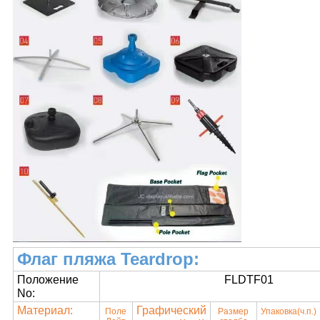
Флаг пляжа Teardrop:
Положение
FLDTF01
No:
Материал:
Графический
Поле
Размер
Упаковка
(ч.п.)