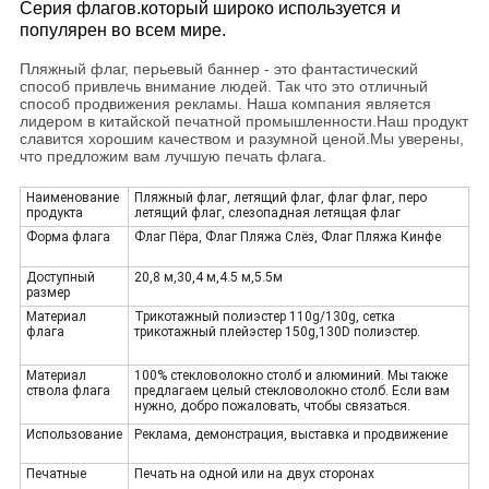
Серия флагов.который широко используется и
популярен во всем мире.
Пляжный флаг, перьевый баннер - это фантастический
способ привлечь внимание людей. Так что это отличный
способ продвижения рекламы. Наша компания является
лидером в китайской печатной промышленности.Наш продукт
славится хорошим качеством и разумной ценой.Мы уверены,
что предложим вам лучшую печать флага.
Наименование
Пляжный флаг, летящий флаг, флаг флаг, перо
продукта
летящий флаг, слезопадная летящая флаг
Форма флага
Флаг Пёра, Флаг Пляжа Слёз, Флаг Пляжа Кинфе
Доступный
20,8 м,30,4 м,4.5 м,5.5м
размер
Материал
Трикотажный полиэстер 110g/130g, сетка
флага
трикотажный плейэстер 150g,130D полиэстер.
Материал
100% стекловолокно столб и алюминий. Мы также
ствола флага
предлагаем целый стекловолокно столб. Если вам
нужно, добро пожаловать, чтобы связаться.
Использование
Реклама, демонстрация, выставка и продвижение
Печатные
Печать на одной или на двух сторонах