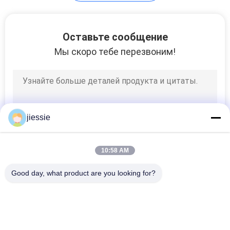
слипчивый
POLICY
80
Оставьте сообщение
Мы скоро тебе перезвоним!
Отражательный
стикер винила
jiessie
31
10:58 AM
Multi стикеры
Good day, what product are you looking for?
винила цвета
Популярные категории
Все
Крен Стикера 
Крен Стикера Пола 