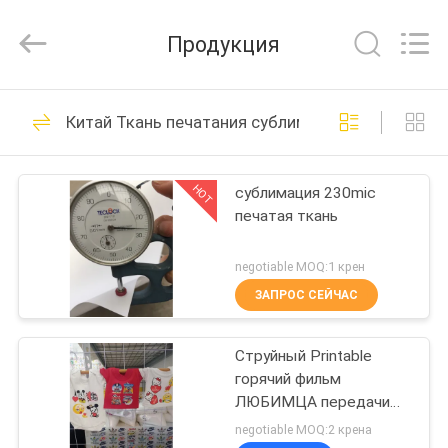
Wuxi
Flad
Ad
Продукция
Material
Co.,Ltd.
All
Rights
Reserved.
ДОМОЙ
75
Китай Ткань печатания сублимации
Крен стикера
ПРОДУКТЫ
винила
HOT
сублимация 230mic
печатая ткань
О
НАС
negotiable MOQ:1 крен
ЗАПРОС СЕЙЧАС
15
ЭКСКУРСИЯ
Крен стикера пола
Струйный Printable
ПО
горячий фильм
ЗАВОДУ
винила
ЛЮБИМЦА передачи
тепла корки для
negotiable MOQ:2 крена